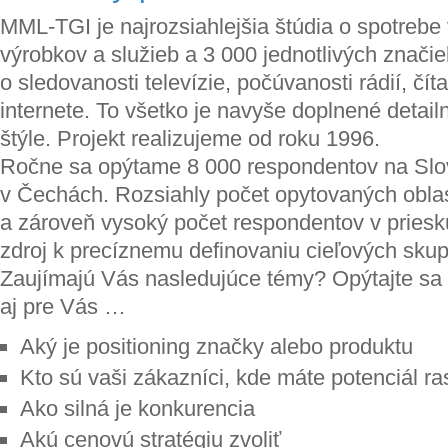
MML-TGI je najrozsiahlejšia štúdia o spotrebe
výrobkov a služieb a 3 000 jednotlivých znači
o sledovanosti televízie, počúvanosti rádií, čít
internete. To všetko je navyše doplnené detai
štýle. Projekt realizujeme od roku 1996.
Ročne sa opýtame 8 000 respondentov na Slo
v Čechách. Rozsiahly počet opytovaných oblas
a zároveň vysoký počet respondentov v priesk
zdroj k precíznemu definovaniu cieľových skup
Zaujímajú Vás nasledujúce témy? Opýtajte s
aj pre Vás …
Aký je positioning značky alebo produktu
Kto sú vaši zákazníci, kde máte potenciál ra
Ako silná je konkurencia
Akú cenovú stratégiu zvoliť