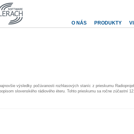
O NÁS
PRODUKTY
V
najnovšie výsledky počúvanosti rozhlasových staníc z prieskumu Radioproje
popisom slovenského rádiového éteru. Tohto prieskumu sa ročne zúčastní 1