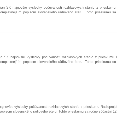
ian SK najnovšie výsledky počúvanosti rozhlasových staníc z prieskumu 
komplexnejším popisom slovenského rádiového éteru. Tohto prieskumu sa
an SK najnovšie výsledky počúvanosti rozhlasových staníc z prieskumu R
komplexnejším popisom slovenského rádiového éteru. Tohto prieskumu sa
najnovšie výsledky počúvanosti rozhlasových staníc z prieskumu Radioproje
popisom slovenského rádiového éteru. Tohto prieskumu sa ročne zúčastní 1