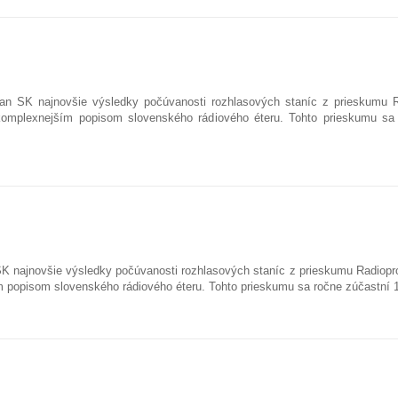
an SK najnovšie výsledky počúvanosti rozhlasových staníc z prieskumu R
komplexnejším popisom slovenského rádiového éteru. Tohto prieskumu sa
SK najnovšie výsledky počúvanosti rozhlasových staníc z prieskumu Radiopro
m popisom slovenského rádiového éteru. Tohto prieskumu sa ročne zúčastní 