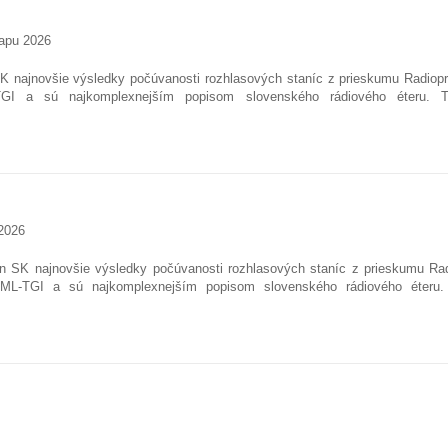
tapu 2026
K najnovšie výsledky počúvanosti rozhlasových staníc z prieskumu Radiopro
TGI a sú najkomplexnejším popisom slovenského rádiového éteru. T
 2026
an SK najnovšie výsledky počúvanosti rozhlasových staníc z prieskumu Rad
MML-TGI a sú najkomplexnejším popisom slovenského rádiového éteru.