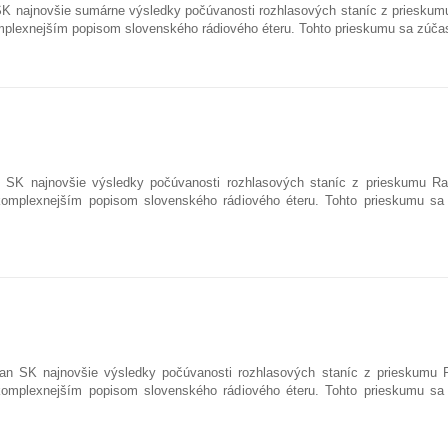
SK najnovšie sumárne výsledky počúvanosti rozhlasových staníc z prieskumu
mplexnejším popisom slovenského rádiového éteru. Tohto prieskumu sa zúčas
n SK najnovšie výsledky počúvanosti rozhlasových staníc z prieskumu Ra
komplexnejším popisom slovenského rádiového éteru. Tohto prieskumu sa
an SK najnovšie výsledky počúvanosti rozhlasových staníc z prieskumu R
komplexnejším popisom slovenského rádiového éteru. Tohto prieskumu sa