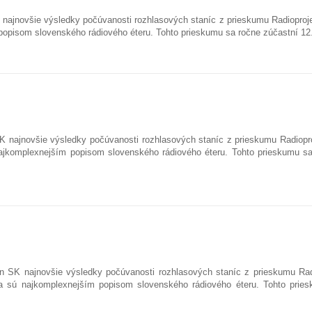
K najnovšie výsledky počúvanosti rozhlasových staníc z prieskumu Radioproje
popisom slovenského rádiového éteru. Tohto prieskumu sa ročne zúčastní 1
K najnovšie výsledky počúvanosti rozhlasových staníc z prieskumu Radiopro
ajkomplexnejším popisom slovenského rádiového éteru. Tohto prieskumu s
an SK najnovšie výsledky počúvanosti rozhlasových staníc z prieskumu Rad
a sú najkomplexnejším popisom slovenského rádiového éteru. Tohto pries