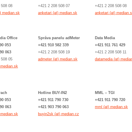
 508 08
+421 2 208 508 07
+421 2 208 508 08
t) median.sk
anketari (at) median.sk
anketari (at) median.
dia Office
Správa panelu adMeter
Data Media
90 053
+421 910 582 339
+421 911 761 429
90 063
+421 2 208 508 19
+421 2 208 508 11
 508 05
admeter (at) median.sk
datamedia (at) media
) median.sk
rach
Hotline BUY-IN2
MML – TGI
90 053
+421 911 790 730
+421 911 790 720
90 063
+421 903 790 063
mml (at) median.sk
) median.sk
buyin2sk (at) median.cz