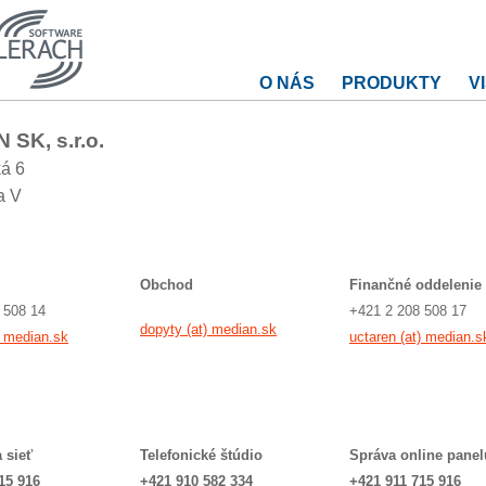
O NÁS
PRODUKTY
V
 SK, s.r.o.
á 6
a V
Obchod
Finančné oddelenie
 508 14
+421 2 208 508 17
dopyty (at) median.sk
) median.sk
uctaren (at) median.s
 sieť
T
elefonické štúdio
Správa online panel
15 916
+421 910 582 334
+421 911 715 916