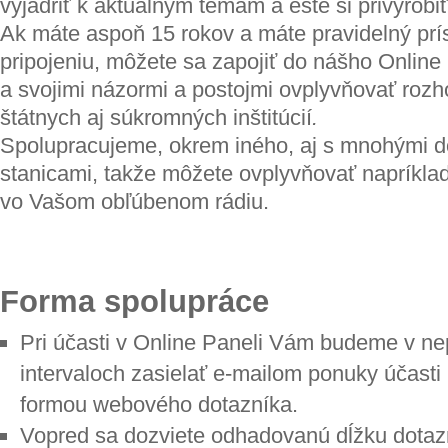
vyjadriť k aktuálnym témam a ešte si privyrobi
Ak máte aspoň 15 rokov a máte pravidelný prí
pripojeniu, môžete sa zapojiť do nášho Onlin
a svojimi názormi a postojmi ovplyvňovať ro
štátnych aj súkromných inštitúcií
.
Spolupracujeme, okrem iného, aj s mnohými 
stanicami, takže môžete ovplyvňovať napríklad
vo Vašom obľúbenom rádiu.
Forma spolupráce
Pri účasti v Online Paneli Vám budeme v ne
intervaloch zasielať e-mailom ponuky účast
formou webového dotazníka.
Vopred sa dozviete odhadovanú dĺžku dotazn