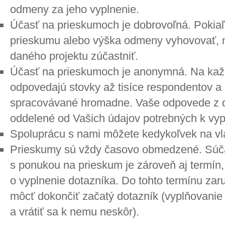
odmeny za jeho vyplnenie.
Účasť na prieskumoch je dobrovoľná. Poki
prieskumu alebo výška odmeny vyhovovať, 
daného projektu zúčastniť.
Účasť na prieskumoch je anonymná. Na kaž
odpovedajú stovky až tisíce respondentov a
spracovávané hromadne. Vaše odpovede z do
oddelené od Vašich údajov potrebných k vyp
Spoluprácu s nami môžete kedykoľvek na vla
Prieskumy sú vždy časovo obmedzené. Súč
s ponukou na prieskum je zároveň aj termín
o vyplnenie dotazníka. Do tohto termínu za
môcť dokončiť začatý dotazník (vyplňovanie 
a vrátiť sa k nemu neskôr).