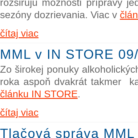
rozširujú možnosti prípravy j
sezóny dozrievania. Viac v
člá
čítaj viac
MML v IN STORE 09/
Zo širokej ponuky alkoholickýc
roka aspoň dvakrát takmer k
článku IN STORE
.
čítaj viac
Tlačová správa MML