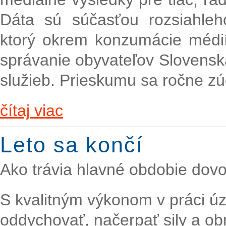
Dáta sú súčasťou rozsiahl
ktorý okrem konzumácie médií 
správanie obyvateľov Slovenska
služieb. Prieskumu sa ročne zú
čítaj viac
Leto sa končí
Ako trávia hlavné obdobie dovo
S kvalitným výkonom v práci úzk
oddychovať, načerpať sily a ob