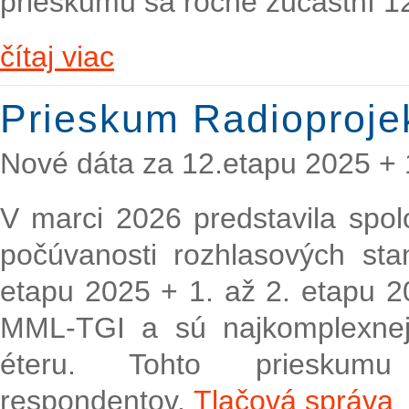
prieskumu sa ročne zúčastní 1
čítaj viac
Prieskum Radioproje
Nové dáta za 12.etapu 2025 + 
V marci 2026 predstavila spo
počúvanosti rozhlasových sta
etapu 2025 + 1. až 2. etapu 20
MML-TGI a sú najkomplexnej
éteru. Tohto prieskum
respondentov.
Tlačová správa