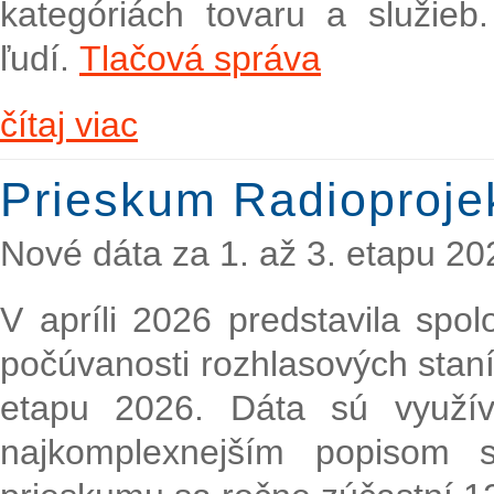
kategóriách tovaru a služie
ľudí.
Tlačová správa
čítaj viac
Prieskum Radioproje
Nové dáta za 1. až 3. etapu 20
V apríli 2026 predstavila spo
počúvanosti rozhlasových staní
etapu 2026. Dáta sú využí
najkomplexnejším popisom s