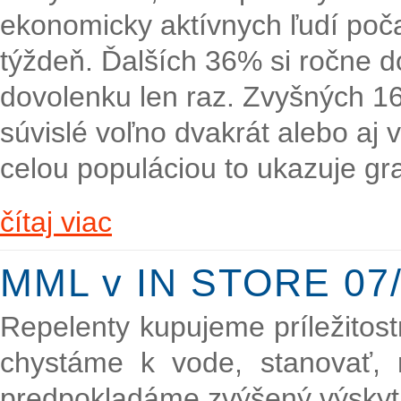
ekonomicky aktívnych ľudí poč
týždeň. Ďalších 36% si ročne d
dovolenku len raz. Zvyšných 16
súvislé voľno dvakrát alebo aj 
celou populáciou to ukazuje gra
čítaj viac
MML v IN STORE 07/
Repelenty kupujeme príležitost
chystáme k vode, stanovať, 
predpokladáme zvýšený výsky