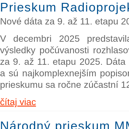
Prieskum Radioproje
Nové dáta za 9. až 11. etapu 2
V decembri 2025 predstavi
výsledky počúvanosti rozhlaso
za 9. až 11. etapu 2025. Dáta
a sú najkomplexnejším popiso
prieskumu sa ročne zúčastní 1
čítaj viac
Národný prieskum M