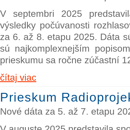
V septembri 2025 predstavi
výsledky počúvanosti rozhlaso
za 6. až 8. etapu 2025. Dáta s
sú najkomplexnejším popisom
prieskumu sa ročne zúčastní 1
čítaj viac
Prieskum Radioproje
Nové dáta za 5. až 7. etapu 20
V auguste 2025 predstavila sp