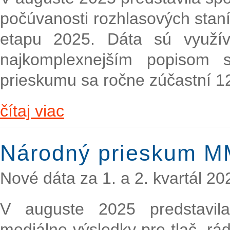
počúvanosti rozhlasových staní
etapu 2025. Dáta sú využí
najkomplexnejším popisom s
prieskumu sa ročne zúčastní 1
čítaj viac
Národný prieskum M
Nové dáta za 1. a 2. kvartál 20
V auguste 2025 predstavil
mediálne výsledky pre tlač, rádi