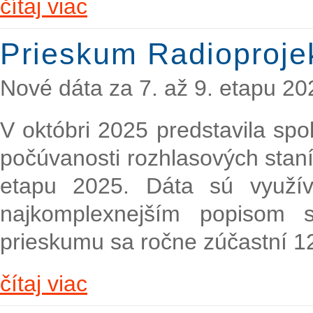
čítaj viac
Prieskum Radioproje
Nové dáta za 7. až 9. etapu 20
V októbri 2025 predstavila sp
počúvanosti rozhlasových staní
etapu 2025. Dáta sú využí
najkomplexnejším popisom s
prieskumu sa ročne zúčastní 1
čítaj viac