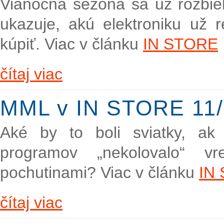
Vianočná sezóna sa už rozb
ukazuje, akú elektroniku už 
kúpiť. Viac v článku
IN STORE
čítaj viac
MML v IN STORE 11/
Aké by to boli sviatky, ak
programov „nekolovalo“ v
pochutinami? Viac v článku
IN
čítaj viac