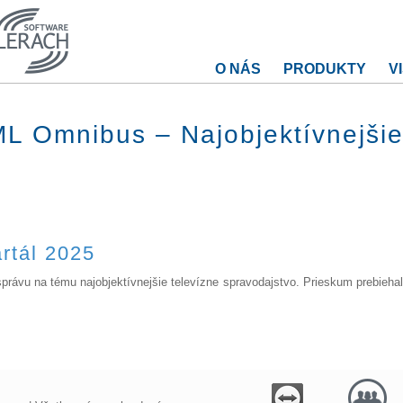
O NÁS
PRODUKTY
V
L Omnibus – Najobjektívnejšie
rtál 2025
rávu na tému najobjektívnejšie televízne spravodajstvo. Prieskum prebiehal