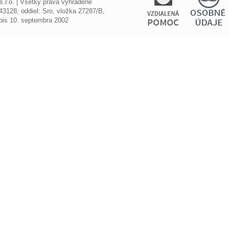
r.o. | Všetky práva vyhradené
3128, oddiel: Sro, vložka 27287/B,
ápis 10. septembra 2002