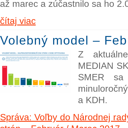
až marec a zúčastnilo sa ho 2
čítaj viac
Volebný model – Feb
Z aktuáln
MEDIAN SK v
SMER sa 
minuloročný
a KDH.
Správa: Voľby do Národnej rady