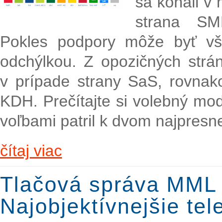
sa konali v 
strana SM
Pokles podpory môže byť vš
odchýlkou. Z opozičných strá
v prípade strany SaS, rovnak
KDH. Prečítajte si volebný m
voľbami patril k dvom najpres
čítaj viac
Tlačová správa MML
Najobjektívnejšie te