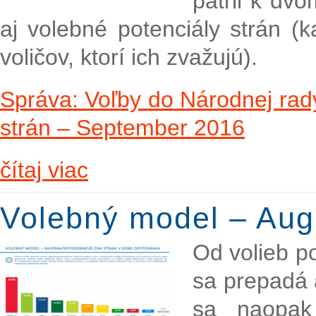
patril k dv
aj volebné potenciály strán (
voličov, ktorí ich zvažujú).
Správa: Voľby do Národnej rady
strán – September 2016
čítaj viac
Volebný model – Aug
Od volieb p
sa prepadá
sa naopak