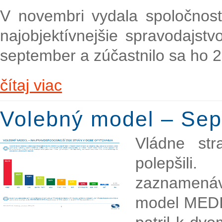
V novembri vydala spoločnos
najobjektívnejšie spravodajstv
september a zúčastnilo sa ho 
čítaj viac
Volebný model – Se
Vládne st
polepšil
zaznamenáv
model MEDI