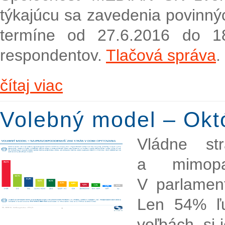
týkajúcu sa zavedenia povinnýc
termíne od 27.6.2016 do 1
respondentov.
Tlačová správa
.
čítaj viac
Volebný model – Okt
Vládne st
a mimopa
V parlamen
Len 54% ľud
voľbách, si 