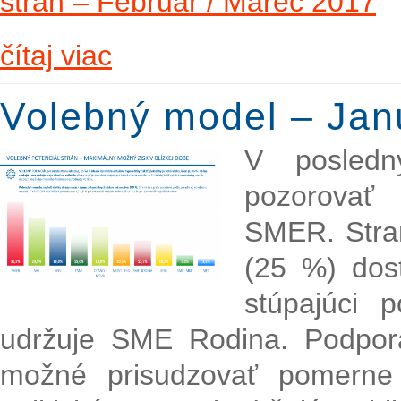
strán – Február / Marec 2017
čítaj viac
Volebný model – Jan
V posled
pozorovať 
SMER. Stra
(25 %) dos
stúpajúci 
udržuje SME Rodina. Podpor
možné prisudzovať pomerne