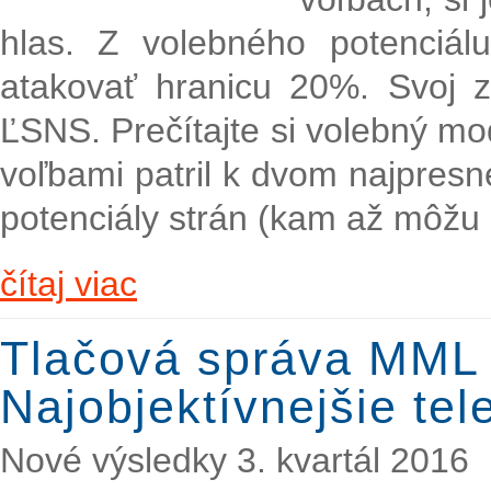
hlas. Z volebného potenciá
atakovať hranicu 20%. Svoj 
ĽSNS. Prečítajte si volebný m
voľbami patril k dvom najpres
potenciály strán (kam až môžu m
čítaj viac
Tlačová správa MML
Najobjektívnejšie te
Nové výsledky 3. kvartál 2016