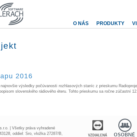
O NÁS
PRODUKTY
V
jekt
tapu 2016
najnovšie výsledky počúvanosti rozhlasových staníc z prieskumu Radioproje
popisom slovenského rádiového éteru. Tohto prieskumu sa ročne zúčastní 1
r.o. | Všetky práva vyhradené
3128, oddiel: Sro, vložka 27287/B,