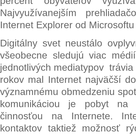
percent obyvateľov využív
Najvyužívanejším prehliad
Internet Explorer od Microsoftu 
Digitálny svet neustálo ovplyv
všeobecne sledujú viac médií
jednotlivých mediatypov trávia
rokov mal Internet najväčší d
významnému obmedzeniu spotre
komunikáciou je pobyt na s
činnosťou na Internete. Int
kontaktov taktiež možnosť r