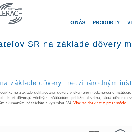
O NÁS
PRODUKTY
V
ateľov SR na základe dôvery 
na základe dôvery medzinárodným inšt
publiky na základe deklarovanej dôvery v skúmané medzinárodné inštitúcie
ch, ktorí dôverujú všetkým inštitúciám, približne štvrtinu, ktorá dôveruje 
šetkým skúmaným inštitúciám s výnimkou V4.
Viac sa dozviete z prezentácie.