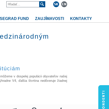
ISEGRAD FUND
ZAUJÍMAVOSTI
KONTAKTY
medzinárodným
itúciám
 môžeme v dospelej populácii obyvateľov našej
výhradne V4, ďalšia štvrtina nedôveruje žiadnej