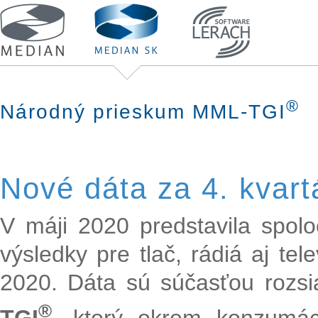
®
Národný prieskum MML-TGI
Nové dáta za 4. kvart
V máji 2020 predstavila spol
výsledky pre tlač, rádiá aj tel
2020. Dáta sú súčasťou rozs
®
TGI
, ktorý okrem konzumáci