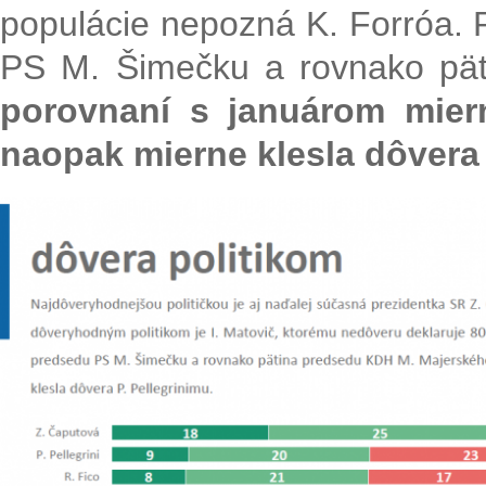
populácie nepozná K. Forróa. 
PS M. Šimečku a rovnako pä
porovnaní s januárom mier
naopak mierne klesla dôvera 