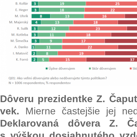
Dôveru prezidentke Z. Čaput
vek.
Mierne častejšie jej ne
Deklarovaná dôvera Z. Č
s výškou dosiahnutého vzd