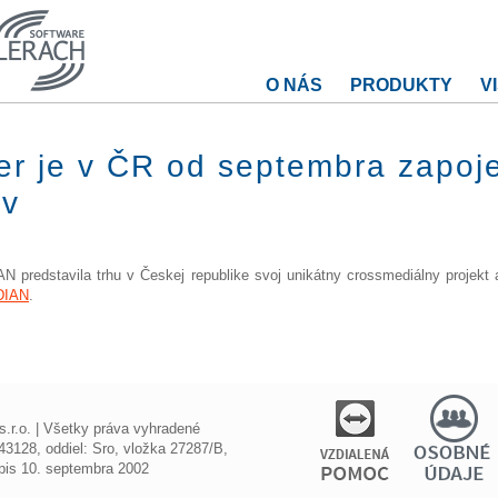
O NÁS
PRODUKTY
V
er je v ČR od septembra zapoj
ov
 predstavila trhu v Českej republike svoj unikátny crossmediálny projekt 
DIAN
.
r.o. | Všetky práva vyhradené
3128, oddiel: Sro, vložka 27287/B,
ápis 10. septembra 2002