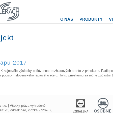
O NÁS
PRODUKTY
V
jekt
tapu 2017
SK najnovšie výsledky počúvanosti rozhlasových staníc z prieskumu Radiopro
m popisom slovenského rádiového éteru. Tohto prieskumu sa ročne zúčastní 
r.o. | Všetky práva vyhradené
3128, oddiel: Sro, vložka 27287/B,